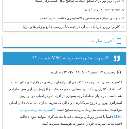
دیزل ژنراتور برای صنایع: انتخاب صحیح برای کسب‌وکار شما؟
بهترین منو آنلاین در ایران
بررسی انواع فوم صنعتی و الاستومری مناسب خرید عمده
کاربرد رزین اکریلیک پایه آب در چیست؟ بررسی جامع ویژگی‌ها و مزایا
آخرين نظرات
اکسپرت مدیریت سرمایه MSG چیست؟؟
پنجشنبه ۰۷ اسفند ۰۴ | ۱۹:۰۵
۸,۲۹۲ بازديد
اکسپرت مدیریت سرمایه MSG یکی از ابزارهای حرفه‌ای در بازارهای مالی است
که با هدف کنترل ریسک، بهینه‌سازی حجم معاملات و افزایش پایداری سود طراحی
شده است. در دنیای معامله‌گری، بسیاری از افراد تمرکز اصلی خود را روی
استراتژی ورود و خروج می‌گذارند، در حالی که تجربه نشان داده است عامل اصلی
موفقیت بلندمدت، مدیریت سرمایه صحیح است.
اکسپرت مدیریت سرمایه
MSG
دقیقاً با همین رویکرد توسعه یافته تا معامله‌گران بتوانند بدون دخالت
احساسات، سرمایه خود را به‌صورت هوشمند مدیریت کنند.