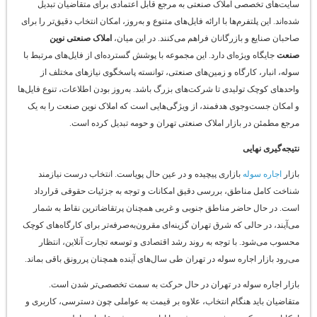
سایت‌های تخصصی املاک صنعتی به مرجع قابل اعتمادی برای متقاضیان تبدیل
شده‌اند. این پلتفرم‌ها با ارائه فایل‌های متنوع و به‌روز، امکان انتخاب دقیق‌تر را برای
صاحبان صنایع و بازرگانان فراهم می‌کنند. در این میان،
املاک صنعتی نوین
صنعت
جایگاه ویژه‌ای دارد. این مجموعه با پوشش گسترده‌ای از فایل‌های مرتبط با
سوله، انبار، کارگاه و زمین‌های صنعتی، توانسته پاسخگوی نیازهای مختلف از
واحدهای کوچک تولیدی تا شرکت‌های بزرگ باشد. به‌روز بودن اطلاعات، تنوع فایل‌ها
و امکان جست‌وجوی هدفمند، از ویژگی‌هایی است که املاک نوین صنعت را به یک
مرجع مطمئن در بازار املاک صنعتی تهران و حومه تبدیل کرده است.
نتیجه‌گیری نهایی
بازار
اجاره سوله
بازاری پیچیده و در عین حال پویاست. انتخاب درست نیازمند
شناخت کامل مناطق، بررسی دقیق امکانات و توجه به جزئیات حقوقی قرارداد
است. در حال حاضر مناطق جنوبی و غربی همچنان پرتقاضاترین نقاط به شمار
می‌آیند، در حالی که شرق تهران گزینه‌ای مقرون‌به‌صرفه‌تر برای کارگاه‌های کوچک
محسوب می‌شود. با توجه به روند رشد اقتصادی و توسعه تجارت آنلاین، انتظار
می‌رود بازار اجاره سوله در تهران طی سال‌های آینده همچنان پررونق باقی بماند.
بازار اجاره سوله در تهران در حال حرکت به سمت تخصصی‌تر شدن است.
متقاضیان باید هنگام انتخاب، علاوه بر قیمت به عواملی چون دسترسی، کاربری و