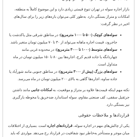
بازار اجاره سوله در تهران تنوع قیمتی زیادی دارد و این موضوع کاملاً به منطقه،
امکانات و متراژ بستگی دارد. به‌طور کلی می‌توان بازه‌های زیر را برای سال‌های
اخیر در نظر گرفت:
سوله‌های کوچک (
۵۰۰
تا
۱۰۰۰
مترمربع)
:
در مناطق شرقی مثل پاکدشت یا
جاجرود، قیمت اجاره ماهانه می‌تواند از ۳۰ تا ۷۰ میلیون تومان متغیر باشد.
سوله‌های متوسط (
۱۰۰۰
تا
۳۰۰۰
مترمربع)
:
در محدوده غربی مانند
چهاردانگه یا جاده قدیم کرج، اجاره‌ها بین ۸۰ تا ۱۵۰ میلیون تومان در ماه
متداول است.
سوله‌های بزرگ (بیش از
۳۰۰۰
مترمربع)
:
در مناطق جنوبی مانند شورآباد یا
جاده ساوه، اجاره‌ها گاهی به بالای ۲۰۰ میلیون تومان در ماه می‌رسد.
نکته مهم اینکه قیمت‌ها علاوه بر متراژ و موقعیت، به
امکانات جانبی
مانند داشتن
جرثقیل سقفی، کف صنعتی مقاوم، سوله استاندارد ضدحریق یا محوطه بارگیری
نیز بستگی دارد.
قراردادها و ملاحظات حقوقی
یکی از چالش‌های مهم در اجاره سوله،
قراردادهای اجاره
است. بسیاری از اختلافات
میان موجر و مستأجر به‌خاطر نبود شفافیت در قرارداد رخ می‌دهد. مواردی که باید