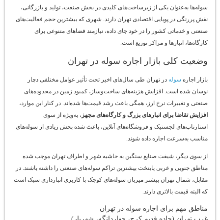
سوله‌ها به‌عنوان یکی از زیرساخت‌های کلیدی در بخش صنعت، تولید و بازرگانی،
نقش پررنگی در پویایی اقتصادی تهران دارند. شهری که بیشترین حجم فعالیت‌های
صنعتی و خدماتی کشور را در خود جای داده، نیازمند فضاهای متنوعی برای
کارگاه‌ها، انبارها و مراکز توزیع است.
وضعیت کلی بازار اجاره سوله در تهران
بازار اجاره
سوله
در تهران طی سال‌های اخیر تحت تأثیر عوامل مختلفی دچار
نوسان شده است. افزایش هزینه‌های ساخت‌وساز، کمبود زمین در محدوده‌های
صنعتی و تغییرات نرخ ارز، همگی باعث رشد قیمت‌ها شده‌اند. در کنار این موارد،
افزایش تقاضا برای انبارهای بزرگ و کارگاه‌های مجهز
، به‌ویژه از سوی
استارتاپ‌های لجستیک و فروشگاه‌های آنلاین، باعث شده بخش زیادی از سوله‌های
مناسب به‌سرعت اجاره داده شوند.
از سوی دیگر، شیفت صنایع سنگین به حاشیه شهر و اطراف تهران موجب شده
مناطق جنوبی و غربی پایتخت بیشترین تراکم سوله‌های صنعتی را داشته باشند. در
مقابل، شمال تهران بیشتر میزبان سوله‌های کوچک با کاربری انبارداری سبک است
که البته قیمت بالاتری دارند.
مناطق مهم برای اجاره سوله در تهران
غرب تهران (جاده قدیم کرج، چهاردانگه، شهریار)