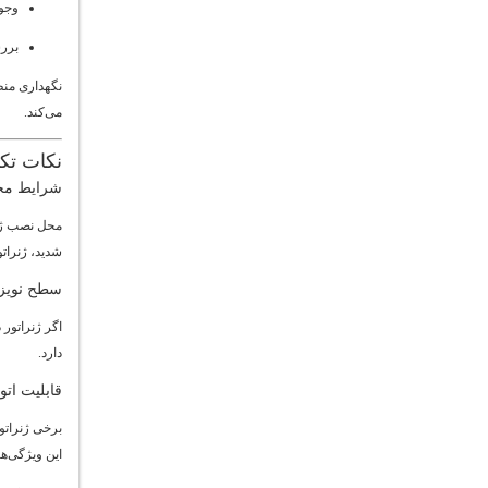
وجود
بررس
نگهداری منظ
می‌کند.
نکات تکم
شرایط م
محل نصب ژنر
شدید، ژنرات
سطح نویز 
اگر ژنراتور
دارد.
قابلیت اتو
برخی ژنراتو
این ویژگی‌ه