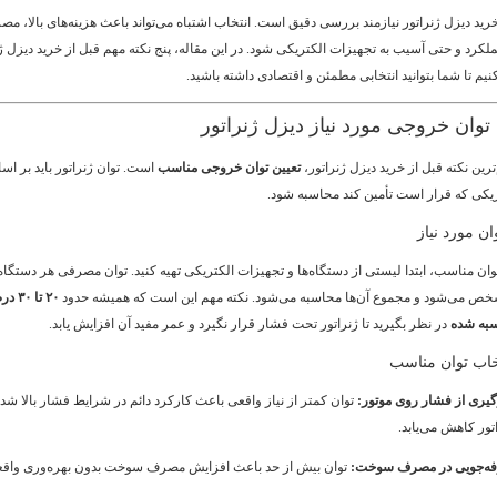
 خرید دیزل ژنراتور نیازمند بررسی دقیق است. انتخاب اشتباه می‌تواند باعث هزینه‌های بالا،
لکرد و حتی آسیب به تجهیزات الکتریکی شود. در این مقاله، پنج نکته مهم قبل از خرید دیزل ژن
یم تا شما بتوانید انتخابی مطمئن و اقتصادی داشته باشید.
ترین نکته قبل از خرید دیزل ژنراتور،
تعیین توان خروجی مناسب
است. توان ژنراتور باید بر ا
ریکی که قرار است تأمین کند محاسبه شود.
ن مورد نیاز
وان مناسب، ابتدا لیستی از دستگاه‌ها و تجهیزات الکتریکی تهیه کنید. توان مصرفی هر دستگاه 
خص می‌شود و مجموع آن‌ها محاسبه می‌شود. نکته مهم این است که همیشه حدود
۲۰ تا
سبه شده
در نظر بگیرید تا ژنراتور تحت فشار قرار نگیرد و عمر مفید آن افزایش یابد.
خاب توان مناسب
یری از فشار روی موتور:
توان کمتر از نیاز واقعی باعث کارکرد دائم در شرایط فشار بالا شد
تور کاهش می‌یابد.
ه‌جویی در مصرف سوخت:
توان بیش از حد باعث افزایش مصرف سوخت بدون بهره‌وری واقع