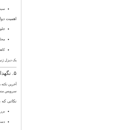
سیس
اهمیت دوام
جلو
محا
کاه
یک دیزل ژنر
۵. نگهداری، خدمات پس از فروش و دسترسی به قطعات
آخرین نکته 
سرویس منظم،
نکاتی که ب
برر
دست