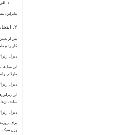
افزا
بنابراین، پ
۲. انتخاب نوع و مدل دیزل ژنراتور
پس از تعیین
کاربرد و طر
دیزل ژنرا
این مدل‌ها ب
طولانی و ام
دیزل ژنرا
این ژنراتور
ساختمان‌های
دیزل ژنرا
برای پروژه‌
وزن سبک، نص