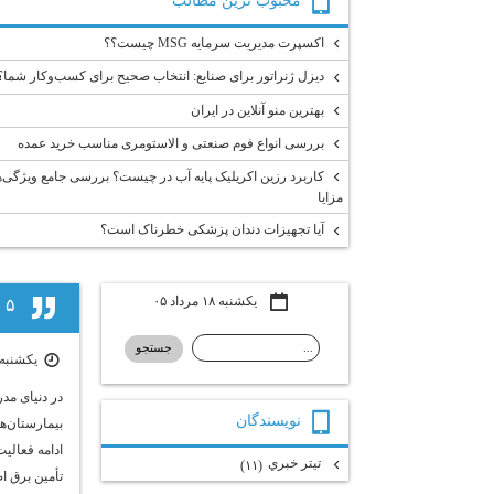
محبوب ترين مطالب
اکسپرت مدیریت سرمایه MSG چیست؟؟
دیزل ژنراتور برای صنایع: انتخاب صحیح برای کسب‌وکار شما؟
بهترین منو آنلاین در ایران
بررسی انواع فوم صنعتی و الاستومری مناسب خرید عمده
کاربرد رزین اکریلیک پایه آب در چیست؟ بررسی جامع ویژگی‌ه
مزایا
آیا تجهیزات دندان پزشکی خطرناک است؟
یکشنبه ۱۸ مرداد ۰۵
۵ نکته مهم که قبل از خرید دیزل ژنراتور باید بدانی
یکشنبه ۱۹ بهمن ۰۴ | :۲۲
در دنیای مد
نويسندگان
بیمارستان‌ها
ادامه فعالی
تيتر خبري
(۱۱)
تأمین برق ا