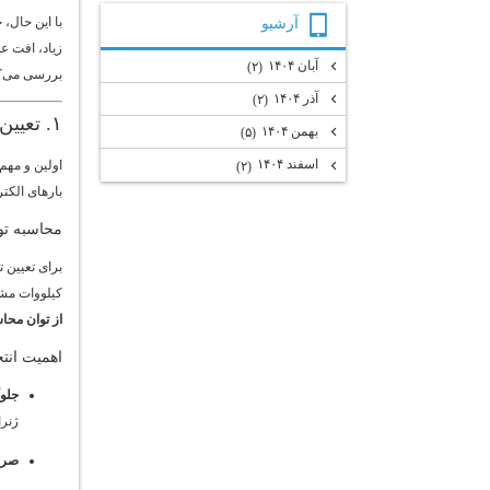
آرشيو
با این حال،
زیاد، افت عم
آبان ۱۴۰۴
(۲)
بررسی می‌کن
آذر ۱۴۰۴
(۲)
۱. تعیین توان خروجی مورد نیاز دیزل ژنراتور
بهمن ۱۴۰۴
(۵)
اسفند ۱۴۰۴
اولین و مهم‌
(۲)
بارهای الکت
محاسبه توا
برای تعیین ت
کیلووات مش
از توان محا
اهمیت انت
جلوگ
ژنرا
صرف