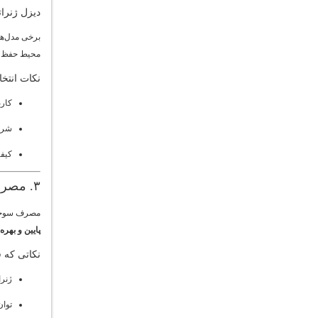
دیزل ژنرات
برخی مدل‌ها
محیط حفظ 
نکات انتخ
کارب
شرا
کیفی
۳. مصرف سوخت و بهره‌وری انرژی دیزل ژنراتور
مصرف سوخت ی
پایین و بهره‌
نکاتی که ق
ژنر
توا